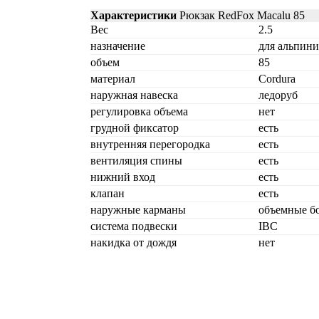
Характеристики
Рюкзак RedFox Macalu 85
Вес
2.5
назначение
для альпини
объем
85
материал
Cordura
наружная навеска
ледоруб
регулировка объема
нет
грудной фиксатор
есть
внутренняя перегородка
есть
вентиляция спины
есть
нижний вход
есть
клапан
есть
наружные карманы
объемные бо
система подвески
IBC
накидка от дождя
нет