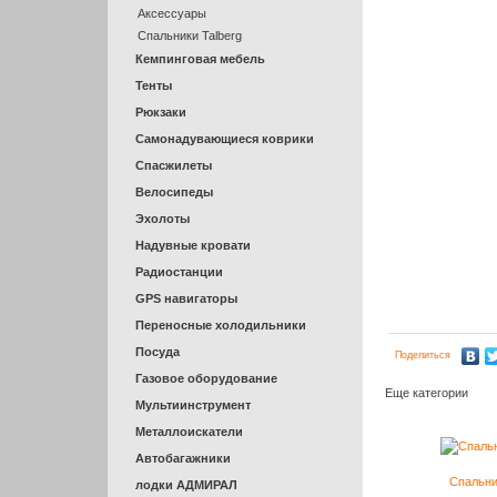
Аксессуары
Спальники Talberg
Кемпинговая мебель
Тенты
Рюкзаки
Самонадувающиеся коврики
Спасжилеты
Велосипеды
Эхолоты
Надувные кровати
Радиостанции
GPS навигаторы
Переносные холодильники
Посуда
Поделиться
Газовое оборудование
Еще категории
Мультиинструмент
Металлоискатели
Автобагажники
Спальн
лодки АДМИРАЛ