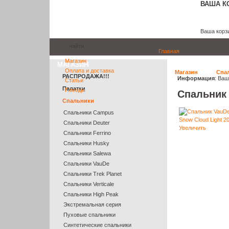
ВАША К
Ваша корзи
Главная
Магазин
МАГАЗИН
Оплата и доставка
Магазин
Спа
РАСПРОДАЖА!!!
Информация
: Ваш
Статьи
Палатки
Походы
Спальник 
Спальники
Спальники Campus
Спальники Deuter
Увеличить
Cпальники Ferrino
Спальники Husky
Спальники Salewa
Спальники VauDe
Спальники Trek Planet
Спальники Verticale
Спальники High Peak
Экстремальная серия
Пуховые спальники
Синтетические спальники