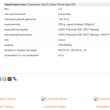
Характеристики
Спальника VauDe Snow Cloud Light 200
Вес
1.4
тип наполнителя
синтетика
температурный диапазон
-20/-3/+2
наполнитель
750 gr однослойный 100g/m2
внешний материал
100% Polyamid 40D 255T Ripstop
внутренний материал
100% Polyamid 40D 303T Ripstop, 100% Po
тип
кокон
размер
200x80(60)
размер в свернутом виде
50x21cm, 18x22cm, 11l
возможность состегивания
есть
ики Campus
Спальники Deuter
Cпальники 