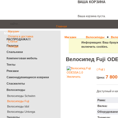
ВАША КОРЗИНА
Ваша корзина пуста.
Главная
Магазин
МАГАЗИН
Оплата и доставка
Магазин
Велосипеды
Вело
РАСПРОДАЖА!!!
Статьи
Информация
: Ваш брауз
Палатки
Походы
включить cookies.
Спальники
Велосипед Fuji ODE
Кемпинговая мебель
Тенты
( Fuji )
Рюкзаки
7 800
Увеличить
Самонадувающиеся коврики
Цена:
Спасжилеты
Велосипеды
Доступный и ка
Велосипеды Schwinn
Рама:
Велосипеды Fuji
Вилка:
Велосипеды Idol
Оборудовани
Велосипеды Univega
Эхолоты
Тормоза: