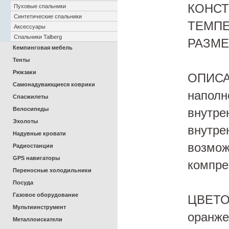
КОНСТ
Пуховые спальники
Синтетические спальники
ТЕМПЕР
Аксессуары
Спальники Talberg
РАЗМЕР
Кемпинговая мебель
Тенты
Рюкзаки
ОПИСАН
Самонадувающиеся коврики
наполн
Спасжилеты
Велосипеды
внутре
Эхолоты
внутре
Надувные кровати
возмож
Радиостанции
GPS навигаторы
компре
Переносные холодильники
Посуда
Газовое оборудование
ЦВЕТОВ
Мультиинструмент
оранж
Металлоискатели