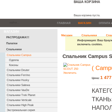
ВАША КОРЗИНА
Ваша корзина пуста.
ГЛАВНАЯ
МАГАЗИН
ОПЛАТА 
МАГАЗИН
Магазин
Спальники
Спа
РАСПРОДАЖА!!!
Информация
: Ваш брауз
Палатки
включить cookies.
Спальники
Спальники Campus
Спальник Campus 
Одеяла
Коконы
( Camp
Спальники Deuter
Увеличить
Cпальники Ferrino
1 477
Цена:
Спальники Husky
Спальники Salewa
КАТЕГ
Спальники VauDe
Спальники Trek Planet
ТКАНЬ
Спальники Verticale
Спальники High Peak
НАПОЛ
Экстремальная серия