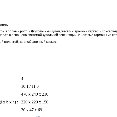
янки.
 в полный рост. // Двухслойный купол, жёсткий арочный каркас. // Конструк
алатка оснащена системой купольной вентиляции. // Боковые карманы из сет
й палаткой, жесткий арочный каркас.
4
10,1 / 11,0
470 х 240 х 210
x b x h) :
220 х 220 х 150
30 х 47 х 69