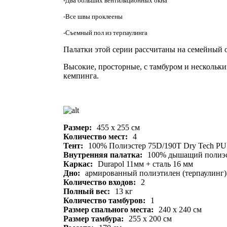
-Два больших вентиляционных окна
-Все швы проклеены
-Съемный пол из терпаулинга
Палатки этой серии рассчитаны на семейный 
Высокие, просторные, с тамбуром и нескольк
кемпинга.
Размер:
455 х 255 см
Количество мест:
4
Тент:
100% Полиэстер 75D/190T Dry Tech PU 
Внутренняя палатка:
100% дышащий полиэ
Каркас:
Durapol 11мм + сталь 16 мм
Дно:
армированный полиэтилен (терпаулинг)
Количество входов:
2
Полный вес:
13 кг
Количество тамбуров:
1
Размер спального места:
240 х 240 см
Размер тамбура:
255 x 200 см