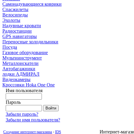
Самонадувающиеся коврики
Спасжилеты
Велосипеды
Эхолоты
Надувные кровати
Радиостанции
GPS навигаторы
Переносные холодильники
Посуда
Газовое оборудование
Мультиинструмент
Металлоискатели
Автобагажники
лодки АДМИРАЛ
Видеокамеры
Кроссовки Hoka One One
Имя пользователя
Пароль
Забыли пароль?
Забыли имя пользователя?
Интернет-магази
Создание интернет-магазина
-
IDS