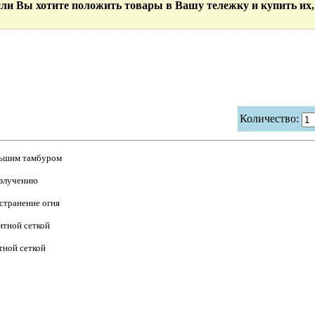
Если Вы хотите положить товары в Вашу тележку и купить их,
Количество:
ольшим тамбуром
излучению
странение огня
итной сеткой
тной сеткой