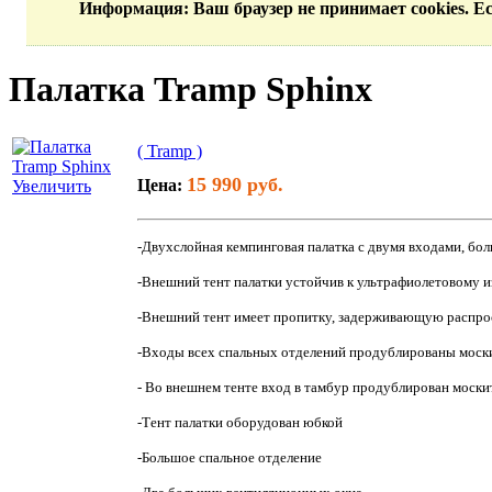
Информация
: Ваш браузер не принимает cookies. 
Палатка Tramp Sphinx
( Tramp )
15 990 руб.
Цена:
Увеличить
-Двухслойная кемпинговая палатка с двумя входами, б
-Внешний тент палатки устойчив к ультрафиолетовому 
-Внешний тент имеет пропитку, задерживающую распро
-Входы всех спальных отделений продублированы моск
- Во внешнем тенте вход в тамбур продублирован моски
-Тент палатки оборудован юбкой
-Большое спальное отделение