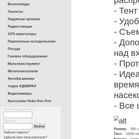
распр
Велосипеды
- Тен
Эхолоты
- Удо
Надувные кровати
Радиостанции
- Съе
GPS навигаторы
- Доп
Переносные холодильники
Посуда
над вх
Газовое оборудование
- Про
Мультиинструмент
- Иде
Металлоискатели
Автобагажники
время
лодки АДМИРАЛ
насек
Видеокамеры
Кроссовки Hoka One One
- Все
Имя пользователя
Пароль
Размер:
300 х
Забыли пароль?
Тент:
100% по
Забыли имя пользователя?
Каркас:
сталь