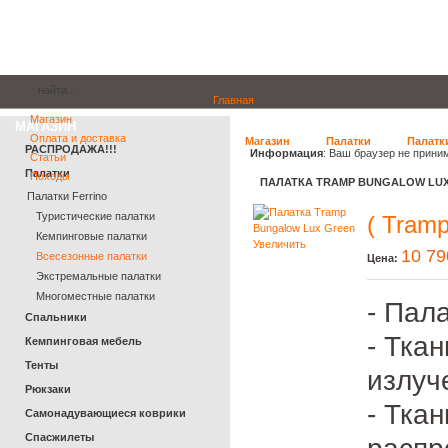
Главная
Магазин
МАГАЗИН
Оплата и доставка
Магазин
Палатки
Палатки
РАСПРОДАЖА!!!
Информация
: Ваш браузер не прини
Статьи
Палатки
Походы
ПАЛАТКА TRAMP BUNGALOW LU
Палатки Ferrino
Туристические палатки
( Tramp
Кемпинговые палатки
Увеличить
10 79
Всесезонные палатки
Цена:
Экстремальные палатки
Многоместные палатки
- Пал
Спальники
- Тка
Кемпинговая мебель
Тенты
излуч
Рюкзаки
- Тка
Самонадувающиеся коврики
Спасжилеты