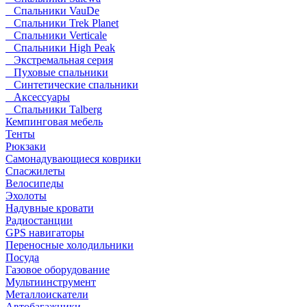
Спальники VauDe
Спальники Trek Planet
Спальники Verticale
Спальники High Peak
Экстремальная серия
Пуховые спальники
Синтетические спальники
Аксессуары
Спальники Talberg
Кемпинговая мебель
Тенты
Рюкзаки
Самонадувающиеся коврики
Спасжилеты
Велосипеды
Эхолоты
Надувные кровати
Радиостанции
GPS навигаторы
Переносные холодильники
Посуда
Газовое оборудование
Мультиинструмент
Металлоискатели
Автобагажники