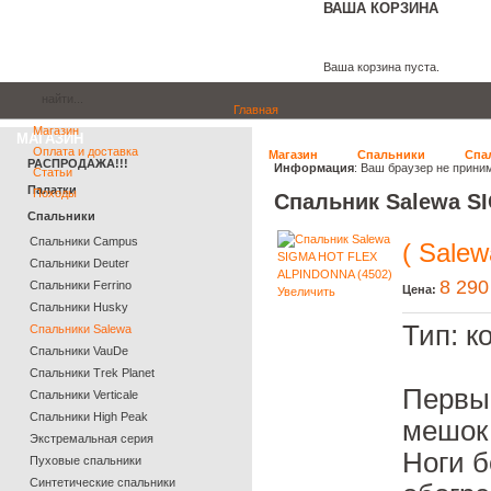
ВАША КОРЗИНА
Ваша корзина пуста.
Главная
Магазин
МАГАЗИН
Оплата и доставка
Магазин
Спальники
Спа
РАСПРОДАЖА!!!
Информация
: Ваш браузер не прини
Статьи
Палатки
Походы
Спальник Salewa S
Спальники
Спальники Campus
( Salew
Спальники Deuter
8 290
Cпальники Ferrino
Цена:
Увеличить
Спальники Husky
Тип: к
Спальники Salewa
Спальники VauDe
Спальники Trek Planet
Первы
Спальники Verticale
Спальники High Peak
мешо
Экстремальная серия
Ноги б
Пуховые спальники
Синтетические спальники