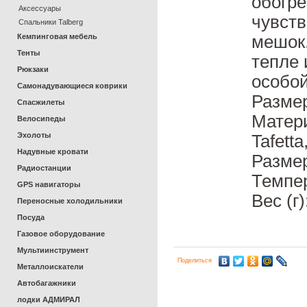
обогре
Аксессуары
чувств
Спальники Talberg
Кемпинговая мебель
мешок.
Тенты
тепле 
Рюкзаки
особо
Самонадувающиеся коврики
Размер
Спасжилеты
Материа
Велосипеды
Эхолоты
Tafetta
Надувные кровати
Размер
Радиостанции
Темпер
GPS навигаторы
Вес (г
Переносные холодильники
Посуда
Газовое оборудование
Мультиинструмент
Поделиться
Металлоискатели
Автобагажники
лодки АДМИРАЛ