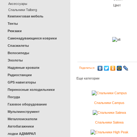
Аксессуары
Цвет
Спальники Talberg
Кемпинговая мебель
Тенты
Рюкзаки
Самонадувающиеся коврики
Спасжилеты
Велосипеды
Эхолоты
Надувные кровати
Поделиться
Радиостанции
Еще категории
GPS навигаторы
Переносные холодильники
Посуда
Спальники Campus
Газовое оборудование
Мультиинструмент
Металлоискатели
Спальники Salewa
Автобагажники
лодки АДМИРАЛ