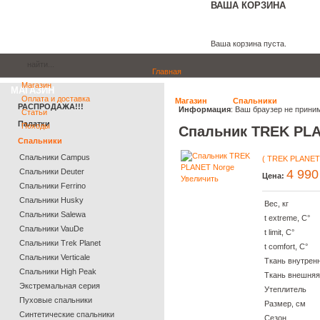
ВАША КОРЗИНА
Ваша корзина пуста.
Главная
Магазин
МАГАЗИН
Оплата и доставка
Магазин
Спальники
РАСПРОДАЖА!!!
Информация
: Ваш браузер не прини
Статьи
Палатки
Походы
Спальник TREK PLA
Спальники
Спальники Campus
( TREK PLANET
Спальники Deuter
4 990
Цена:
Увеличить
Cпальники Ferrino
Спальники Husky
Вес, кг
Спальники Salewa
t extreme, С°
Спальники VauDe
t limit, С°
Спальники Trek Planet
t comfort, С°
Спальники Verticale
Ткань внутрен
Спальники High Peak
Ткань внешняя
Экстремальная серия
Утеплитель
Пуховые спальники
Размер, см
Синтетические спальники
Сезон