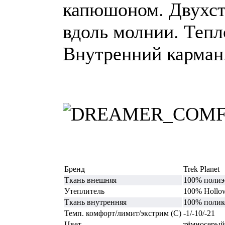
капюшоном. Двухст
вдоль молнии. Тепл
Внутренний карман.
Бренд
Trek Planet
Ткань внешняя
100% полиэ
Утеплитель
100% Hollow
Ткань внутренняя
100% полик
Темп. комфорт/лимит/экстрим (С)
-1/-10/-21
Цвет
тёмносерый