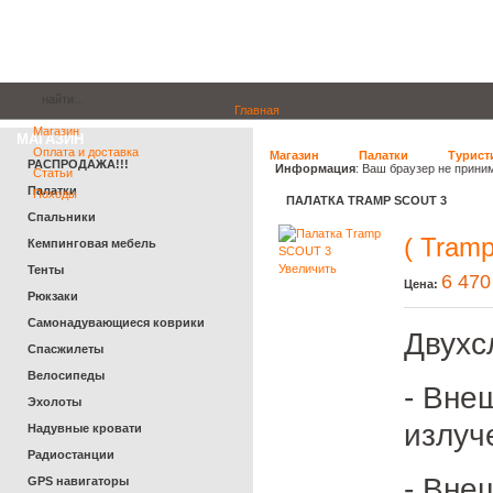
Главная
Магазин
МАГАЗИН
Оплата и доставка
Магазин
Палатки
Турист
РАСПРОДАЖА!!!
Информация
: Ваш браузер не прини
Статьи
Палатки
Походы
ПАЛАТКА TRAMP SCOUT 3
Спальники
( Tramp
Кемпинговая мебель
Увеличить
Тенты
6 470
Цена:
Рюкзаки
Самонадувающиеся коврики
Двухс
Спасжилеты
Велосипеды
- Вне
Эхолоты
излуч
Надувные кровати
Радиостанции
- Вне
GPS навигаторы