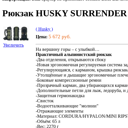
Рюкзак HUSKY SURRENDER 
( Husky )
5 672 руб.
Цена:
Увеличить
На вершину горы – с улыбкой…
Практичный альпинистский рюкзак
-Два отделения, открываются сбоку
-Новая эргономичная регулируемая система за
-Регулирующаяся, с карманом, крышка рюкзак
-Утолщённые и дышащие эргономичные плече
-Боковые компрессионные ремни
-Прозрачный карман, два убирающихся карман
-Дополнительные петли для лыж, ледоруба, и
-Защитная гермонакидка
-Свисток
-Водоотталкивающие "молнии"
-Отражающие элементы
-Материал: CORDURA/HYPALON/MINI RIPST
-Объём: 65 л
-Вес: 2270 г