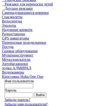
Рюкзаки для переноски детей
Детские рюкзаки
Самонадувающиеся коврики
Спасжилеты
Велосипеды
Эхолоты
Надувные кровати
Радиостанции
GPS навигаторы
Переносные холодильники
Посуда
Газовое оборудование
Мультиинструмент
Металлоискатели
Автобагажники
лодки АДМИРАЛ
Видеокамеры
Кроссовки Hoka One One
Имя пользователя
Пароль
Забыли пароль?
Забыли имя пользователя?