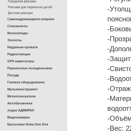
Городские рюкзаки
Рюкзаки для переноски детей
-Утолщ
Детские рюкзаки
поясно
Самонадувающиеся коврики
Спасжилеты
-Боков
Велосипеды
-Прозр
Эхолоты
-Допол
Надувные кровати
Радиостанции
-Защит
GPS навигаторы
-Свист
Переносные холодильники
Посуда
-Водоо
Газовое оборудование
-Отра
Мультиинструмент
Металлоискатели
-Мате
Автобагажники
водоот
лодки АДМИРАЛ
-Объём
Видеокамеры
Кроссовки Hoka One One
-Вес: 2