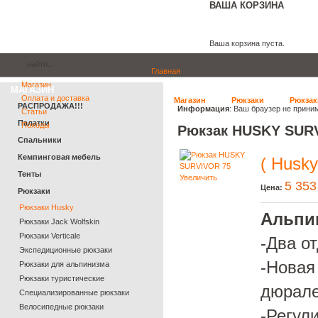
ВАША КОРЗИНА
Ваша корзина пуста.
Главная
Магазин
МАГАЗИН
Оплата и доставка
Магазин
Рюкзаки
Рюкзак
РАСПРОДАЖА!!!
Информация
: Ваш браузер не прини
Статьи
Палатки
Походы
Рюкзак HUSKY SUR
Спальники
Кемпинговая мебель
( Husky
Тенты
Увеличить
5 353
Цена:
Рюкзаки
Рюкзаки Husky
Альпи
Рюкзаки Jack Wolfskin
Рюкзаки Verticale
-Два о
Экспедиционные рюкзаки
-Новая
Рюкзаки для альпинизма
Рюкзаки туристические
дюрале
Специализированные рюкзаки
Велосипедные рюкзаки
-Регул