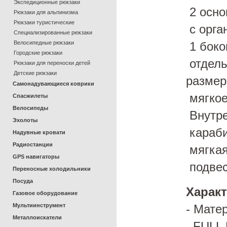
Экспедиционные рюкзаки
2 осно
Рюкзаки для альпинизма
Рюкзаки туристические
с орга
Специализированные рюкзаки
Велосипедные рюкзаки
1 боко
Городские рюкзаки
отдель
Рюкзаки для переноски детей
Детские рюкзаки
размеры
Самонадувающиеся коврики
мягкое
Спасжилеты
Велосипеды
Внутре
Эхолоты
караби
Надувные кровати
Радиостанции
мягкая
GPS навигаторы
подве
Переносные холодильники
Посуда
Характ
Газовое оборудование
Мультиинструмент
- Мате
Металлоискатели
FULL 