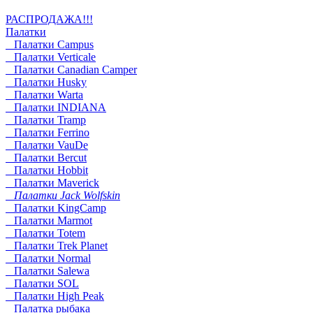
РАСПРОДАЖА!!!
Палатки
Палатки Campus
Палатки Verticale
Палатки Canadian Camper
Палатки Husky
Палатки Warta
Палатки INDIANA
Палатки Tramp
Палатки Ferrino
Палатки VauDe
Палатки Bercut
Палатки Hobbit
Палатки Maverick
Палатки Jack Wolfskin
Палатки KingCamp
Палатки Marmot
Палатки Totem
Палатки Trek Planet
Палатки Normal
Палатки Salewa
Палатки SOL
Палатки High Peak
Палатка рыбака