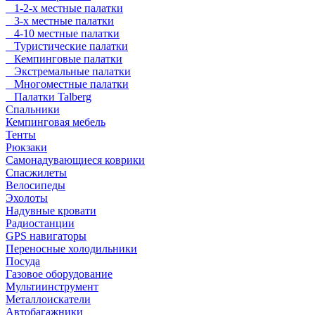
1-2-х местные палатки
3-х местные палатки
4-10 местные палатки
Туристические палатки
Кемпинговые палатки
Экстремальные палатки
Многоместные палатки
Палатки Talberg
Спальники
Кемпинговая мебель
Тенты
Рюкзаки
Самонадувающиеся коврики
Спасжилеты
Велосипеды
Эхолоты
Надувные кровати
Радиостанции
GPS навигаторы
Переносные холодильники
Посуда
Газовое оборудование
Мультиинструмент
Металлоискатели
Автобагажники