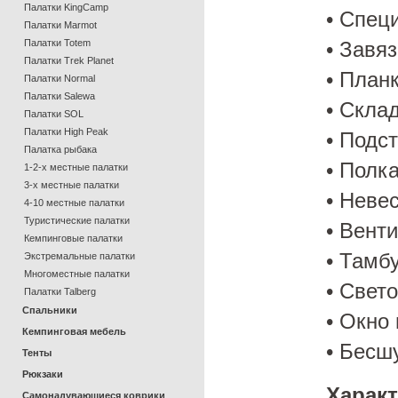
Палатки KingCamp
• Спец
Палатки Marmot
Палатки Totem
• Завя
Палатки Trek Planet
• План
Палатки Normal
Палатки Salewa
• Скла
Палатки SOL
Палатки High Peak
• Подс
Палатка рыбака
• Полк
1-2-х местные палатки
3-х местные палатки
• Неве
4-10 местные палатки
Туристические палатки
• Вент
Кемпинговые палатки
• Тамб
Экстремальные палатки
Многоместные палатки
• Свет
Палатки Talberg
Спальники
• Окно 
Кемпинговая мебель
• Бесш
Тенты
Рюкзаки
Характ
Самонадувающиеся коврики