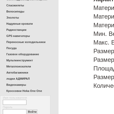
Спасжилеты
Матери
Велосипеды
Матери
Эхолоты
Материа
Надувные кровати
Радиостанции
Мин. Ве
GPS навигаторы
Макс. В
Переносные холодильники
Посуда
Размеры
Газовое оборудование
Размер 
Мультиинструмент
Металлоискатели
Площадь
Автобагажники
Размер 
лодки АДМИРАЛ
Количе
Видеокамеры
Кроссовки Hoka One One
Имя пользователя
Пароль