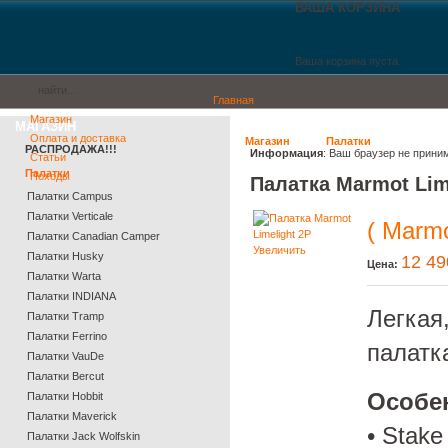
ВАША КОРЗИНА
Ваша корзина пуста.
Главная
Магазин
МАГАЗИН
Оплата и доставка
Магазин
Палатки
РАСПРОДАЖА!!!
Информация
: Ваш браузер не прини
Статьи
Палатки
Походы
Палатка Marmot Lim
Палатки Campus
Палатки Verticale
( Marmo
Палатки Canadian Camper
Увеличить
Палатки Husky
12 49
Цена:
Палатки Warta
Палатки INDIANA
Легкая
Палатки Tramp
Палатки Ferrino
палатк
Палатки VauDe
Палатки Bercut
Особен
Палатки Hobbit
Палатки Maverick
• Stak
Палатки Jack Wolfskin