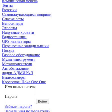
Кемпинговая мебель
Тенты
Рюкзаки
Самонадувающиеся коврики
Спасжилеты
Велосипеды
Эхолоты
Надувные кровати
Радиостанции
GPS навигаторы
Переносные холодильники
Посуда
Газовое оборудование
Мультиинструмент
Металлоискатели
Автобагажники
лодки АДМИРАЛ
Видеокамеры
Кроссовки Hoka One One
Имя пользователя
Пароль
Забыли пароль?
Забыли имя пользователя?