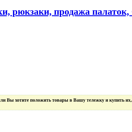
ики, рюкзаки, продажа палаток
Если Вы хотите положить товары в Вашу тележку и купить их,