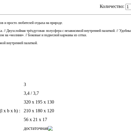
Количество:
ов и просто любителей отдыха на природе.
ка. // Двухслойная трёхдуговая полусфера с независимой внутренней палаткой. // Удобн
ом на «молнии». // Боковые и подвесной карманы из сетки.
мой внутренней палаткой.
3
3,4 / 3,7
320 х 195 х 130
x b x h) :
210 х 180 х 120
56 х 21 х 17
достаточная