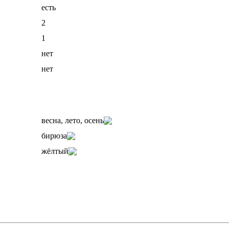
есть
2
1
нет
нет
весна, лето, осень
бирюза
жёлтый