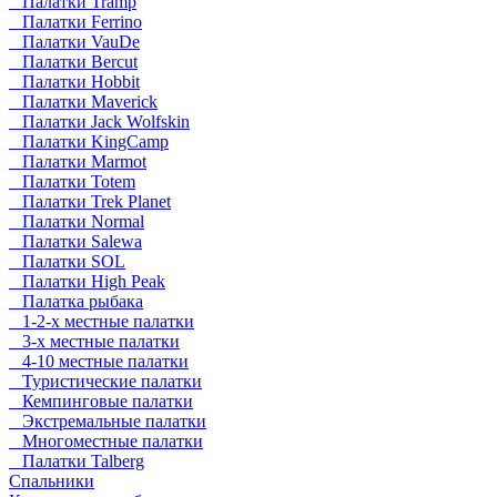
Палатки Tramp
Палатки Ferrino
Палатки VauDe
Палатки Bercut
Палатки Hobbit
Палатки Maverick
Палатки Jack Wolfskin
Палатки KingCamp
Палатки Marmot
Палатки Totem
Палатки Trek Planet
Палатки Normal
Палатки Salewa
Палатки SOL
Палатки High Peak
Палатка рыбака
1-2-х местные палатки
3-х местные палатки
4-10 местные палатки
Туристические палатки
Кемпинговые палатки
Экстремальные палатки
Многоместные палатки
Палатки Talberg
Спальники