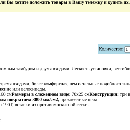
Если Вы хотите положить товары в Вашу тележку и купить их,
Количество:
ромным тамбуром и двумя входами. Легкость установки, вестибю
 тремя входами, более комфортная, чем остальные подобного типа
жение или велосипеды.
60 см
Размеры в сложенном виде:
70х25 см
Конструкция:
три в
овым
покрытием 3000 мм/см2
, проклеенные швы
 190T, вставки из противомоскитной сетки.
т