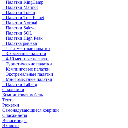
Палатки KingCamp
Палатки Marmot
Палатки Totem
Палатки Trek Planet
Палатки Normal
Палатки Salewa
Палатки SOL
Палатки High Peak
Палатка рыбака
1-2-х местные палатки
3-х местные палатки
4-10 местные палатки
Туристические палатки
Кемпинговые палатки
Экстремальные палатки
Многоместные палатки
Палатки Talberg
Спальники
Кемпинговая мебель
Тенты
Рюкзаки
Самонадувающиеся коврики
Спасжилеты
Велосипеды
Эхолоты