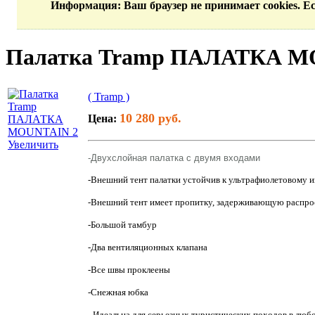
Информация
: Ваш браузер не принимает cookies. 
Палатка Tramp ПАЛАТКА M
( Tramp )
10 280 руб.
Цена:
Увеличить
-Двухслойная палатка с двумя входами
-Внешний тент палатки устойчив к ультрафиолетовому 
-Внешний тент имеет пропитку, задерживающую распро
-Большой тамбур
-Два вентиляционных клапана
-Все швы проклеены
-Снежная юбка
- Идеальна для серьезных туристических по­ходов в лю