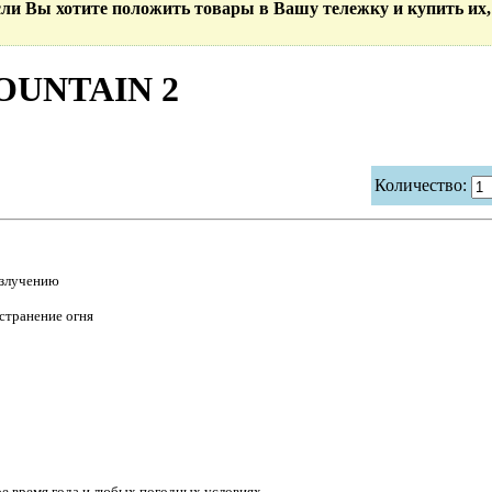
Если Вы хотите положить товары в Вашу тележку и купить их,
OUNTAIN 2
Количество:
излучению
странение огня
бое время года и любых погодных условиях