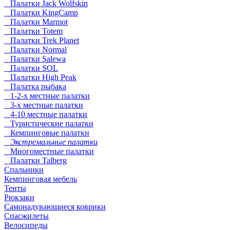
Палатки Jack Wolfskin
Палатки KingCamp
Палатки Marmot
Палатки Totem
Палатки Trek Planet
Палатки Normal
Палатки Salewa
Палатки SOL
Палатки High Peak
Палатка рыбака
1-2-х местные палатки
3-х местные палатки
4-10 местные палатки
Туристические палатки
Кемпинговые палатки
Экстремальные палатки
Многоместные палатки
Палатки Talberg
Спальники
Кемпинговая мебель
Тенты
Рюкзаки
Самонадувающиеся коврики
Спасжилеты
Велосипеды