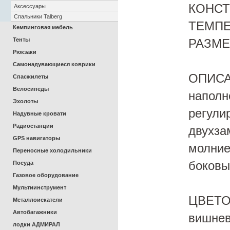
КОНСТ
Аксессуары
Спальники Talberg
ТЕМПЕР
Кемпинговая мебель
Тенты
РАЗМЕР
Рюкзаки
Самонадувающиеся коврики
ОПИСАН
Спасжилеты
Велосипеды
наполн
Эхолоты
регули
Надувные кровати
Радиостанции
двухза
GPS навигаторы
молние
Переносные холодильники
боковы
Посуда
Газовое оборудование
Мультиинструмент
ЦВЕТОВ
Металлоискатели
Автобагажники
вишне
лодки АДМИРАЛ