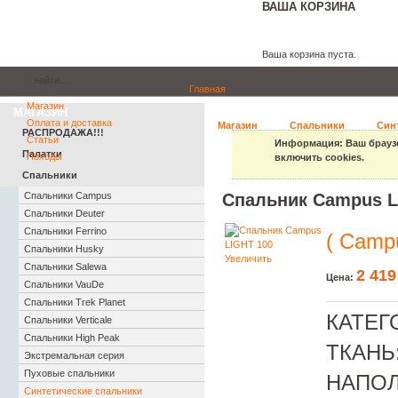
ВАША КОРЗИНА
Ваша корзина пуста.
Главная
Магазин
МАГАЗИН
Оплата и доставка
Магазин
Спальники
Син
РАСПРОДАЖА!!!
Статьи
Информация
: Ваш брауз
Палатки
Походы
включить cookies.
Спальники
Спальники Campus
Спальник Campus L
Спальники Deuter
Cпальники Ferrino
( Camp
Спальники Husky
Увеличить
Спальники Salewa
2 419
Цена:
Спальники VauDe
Спальники Trek Planet
КАТЕГ
Спальники Verticale
Спальники High Peak
ТКАНЬ
Экстремальная серия
Пуховые спальники
НАПОЛ
Синтетические спальники