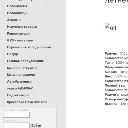
Спасжилеты
Велосипеды
Эхолоты
Надувные кровати
Радиостанции
GPS навигаторы
Переносные холодильники
Размер:
340 х
Посуда
Количество ме
Газовое оборудование
Тент:
100% по
Внутренняя па
Мультиинструмент
Каркас:
Durap
Металлоискатели
Дно:
100% по
Количество в
Автобагажники
Полный вес:
лодки АДМИРАЛ
Количество т
Размер спальн
Видеокамеры
Размер тамбур
Кроссовки Hoka One One
Высота:
120 
Имя пользователя
Пароль