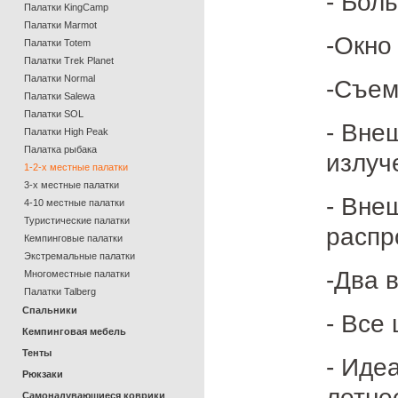
- Бол
Палатки KingCamp
Палатки Marmot
-Окно
Палатки Totem
Палатки Trek Planet
Палатки Normal
-Съем
Палатки Salewa
Палатки SOL
- Вне
Палатки High Peak
Палатка рыбака
излуч
1-2-х местные палатки
3-х местные палатки
- Вне
4-10 местные палатки
Туристические палатки
распр
Кемпинговые палатки
Экстремальные палатки
-Два 
Многоместные палатки
Палатки Talberg
Спальники
- Все
Кемпинговая мебель
Тенты
- Иде
Рюкзаки
летне
Самонадувающиеся коврики