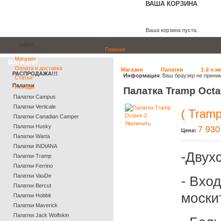
ВАША КОРЗИНА
Ваша корзина пуста.
Главная
Магазин
МАГАЗИН
Оплата и доставка
Магазин
Палатки
1-2-х м
РАСПРОДАЖА!!!
Информация
: Ваш браузер не прини
Статьи
Палатки
Походы
Палатка Tramp Octa
Палатки Campus
Палатки Verticale
( Tramp
Палатки Canadian Camper
Увеличить
Палатки Husky
7 930
Цена:
Палатки Warta
Палатки INDIANA
-Двух
Палатки Tramp
Палатки Ferrino
Палатки VauDe
- Вхо
Палатки Bercut
моски
Палатки Hobbit
Палатки Maverick
Палатки Jack Wolfskin