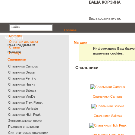
ВАША КОРЗИНА
Ваша корзина пуста.
Главная
Магазин
МАГАЗИН
Оплата и доставка
Магазин
РАСПРОДАЖА!!!
Статьи
Информация
: Ваш брауз
Палатки
Походы
включить cookies.
Спальники
Спальники Campus
Спальники
Спальники Deuter
Cпальники Ferrino
Спальники Husky
Спальники Salewa
Спальники VauDe
Спальники Campus
Спальники Trek Planet
Спальники Verticale
Спальники High Peak
Спальники Salewa
Экстремальная серия
Пуховые спальники
Синтетические спальники