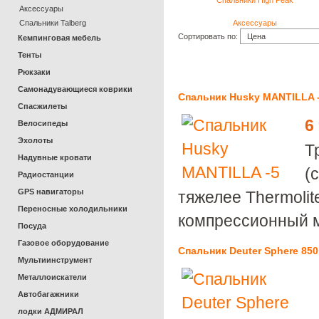
Спальники High Peak
Аксессуары
Спальники Talberg
Аксессуары
Сортировать по:
Кемпинговая мебель
Тенты
Рюкзаки
Самонадувающиеся коврики
Спальник Husky MANTILLA 
Спасжилеты
6
Велосипеды
Эхолоты
Т
Надувные кровати
(
Радиостанции
GPS навигаторы
тяжелее Thermolite
Переносные холодильники
компрессионный 
Посуда
Газовое оборудование
Спальник Deuter Sphere 850
Мультиинструмент
Металлоискатели
Автобагажники
лодки АДМИРАЛ