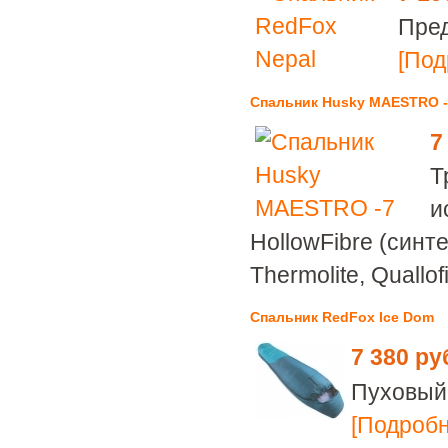
Пред
[Под
Спальник Husky MAESTRO -
7
Т
и
HollowFibre (синт
Thermolite, Quallof
Спальник RedFox Ice Dom
7 380 ру
Пуховый 
[Подробне